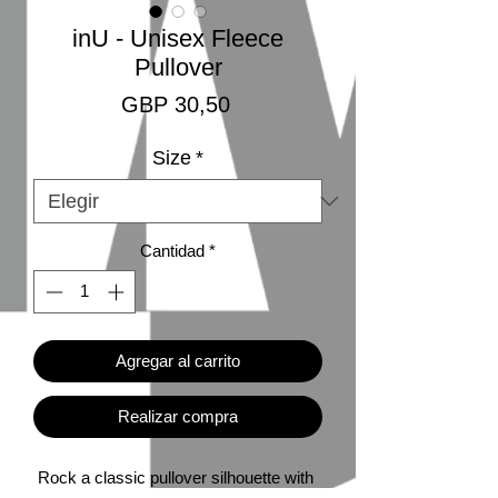
inU - Unisex Fleece
Pullover
Precio
GBP 30,50
Size
*
Cantidad
*
Agregar al carrito
Realizar compra
Rock a classic pullover silhouette with 