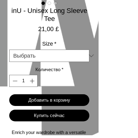
inU - Unisex Long Sleeve
Tee
Цена
21,00 £
Size
*
Количество
*
Добавить в корзину
Купить сейчас
Enrich your wardrobe with a versatile 